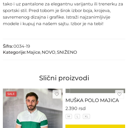
tako i uz pantalone za elegantnu varijantu ili trenerku za
sportski stil. Pred tobom je širok izbor boja, krojeva,
savremenog dizajna i grafike. Istraži najzanimljivije
modele i kupuj na našem sajtu. Izbor je na tebi!
Šifra:
0034-19
Kategorije:
Majice
,
NOVO
,
SNIŽENO
Slični proizvodi
SALE
MUŠKA POLO MAJICA
2.390
rsd
M
L
XL