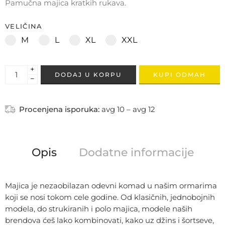
Pamučna majica kratkih rukava.
VELIČINA
M
L
XL
XXL
+
DODAJ U KORPU
KUPI ODMAH
−
Procenjena isporuka:
avg 10 – avg 12
Opis
Dodatne informacije
Majica je nezaobilazan odevni komad u našim ormarima
koji se nosi tokom cele godine. Od klasičnih, jednobojnih
modela, do strukiranih i polo majica, modele naših
brendova ćeš lako kombinovati, kako uz džins i šortseve,