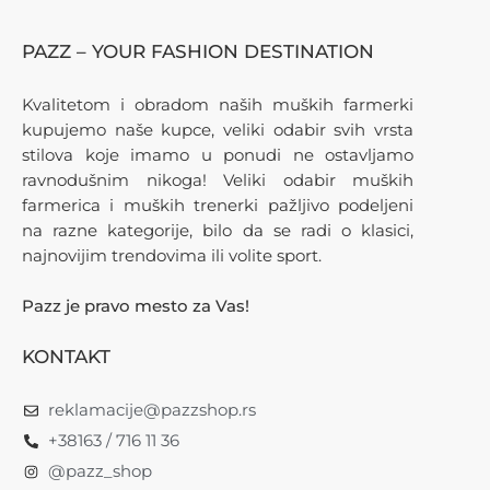
PAZZ – YOUR FASHION DESTINATION
Kvalitetom i obradom naših muških farmerki
kupujemo naše kupce, veliki odabir svih vrsta
stilova koje imamo u ponudi ne ostavljamo
ravnodušnim nikoga! Veliki odabir muških
farmerica i muških trenerki pažljivo podeljeni
na razne kategorije, bilo da se radi o klasici,
najnovijim trendovima ili volite sport.
Pazz je pravo mesto za Vas!
KONTAKT
reklamacije@pazzshop.rs
+38163 / 716 11 36
@pazz_shop