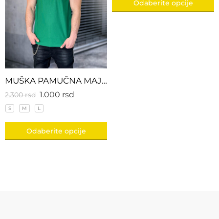
Odaberite opcije
MUŠKA PAMUČNA MAJICA SA KRAGNOM ZELENO/BELA
1.000
rsd
2.300
rsd
S
M
L
Odaberite opcije