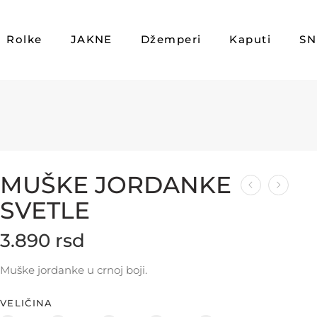
Rolke
JAKNE
Džemperi
Kaputi
SN
MUŠKE JORDANKE
SVETLE
3.890
rsd
Muške jordanke u crnoj boji.
VELIČINA