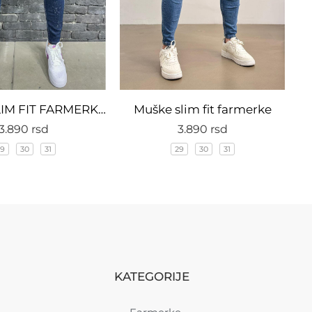
MUŠKE SLIM FIT FARMERKE 8974
Muške slim fit farmerke
3.890
rsd
3.890
rsd
9
30
31
29
30
31
KATEGORIJE