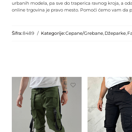
urbanih modela, pa sve do traperica ravnog kroja, a oda
online trgovina je pravo mesto. Pomoći ćemo vam da pro
Šifra:
8489
Kategorije:
Cepane/Grebane
,
Džeparke
,
F