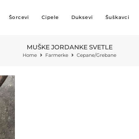
Šorcevi
Cipele
Duksevi
Šuškavci
MUŠKE JORDANKE SVETLE
Home
Farmerke
Cepane/Grebane