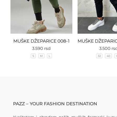
MUŠKE DŽEPARICE 008-1
3.590
rsd
3.500
rs
S
M
L
32
40
PAZZ – YOUR FASHION DESTINATION