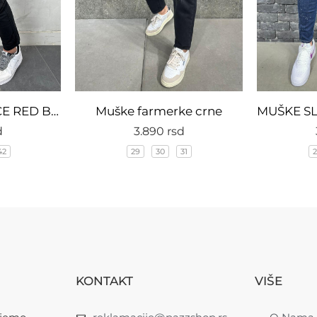
MUŠKE DŽEPARICE RED BLACK CRNA
Muške farmerke crne
d
3.890
rsd
42
29
30
31
2
KONTAKT
VIŠE