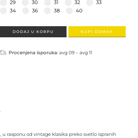
29
30
31
32
33
34
36
38
40
DODAJ U KORPU
KUPI ODMAH
Procenjena isporuka:
avg 09 – avg 11
e
 u rasponu od vintage klasika preko svetlo ispranih