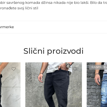
bir savršenog komada džinsa nikada nije bio lakši. Bilo da tr
nađete svoj lični stil
armerke
Slični proizvodi
RASPROD