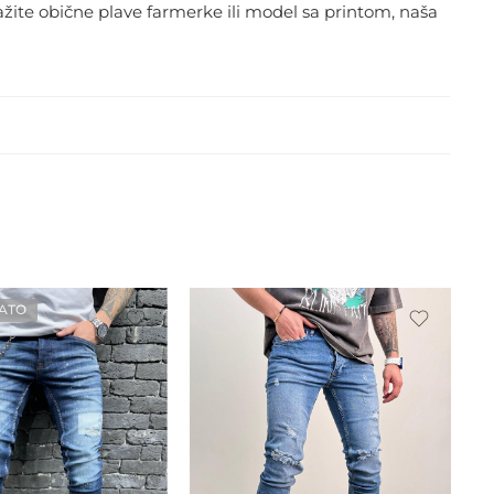
ažite obične plave farmerke ili model sa printom, naša
ATO