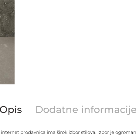
Opis
Dodatne informacij
nternet prodavnica ima širok izbor stilova. Izbor je ogroman,