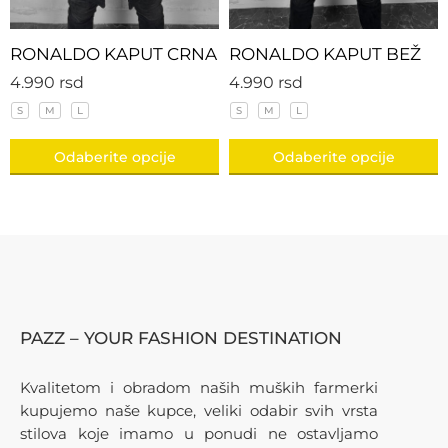
RONALDO KAPUT CRNA
RONALDO KAPUT BEŽ
4.990
rsd
4.990
rsd
S
M
L
S
M
L
Odaberite opcije
Odaberite opcije
PAZZ – YOUR FASHION DESTINATION
Kvalitetom i obradom naših muških farmerki
kupujemo naše kupce, veliki odabir svih vrsta
stilova koje imamo u ponudi ne ostavljamo