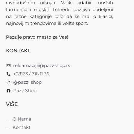
ravnodušnim nikoga! Veliki odabir muških
farmerica i muških trenerki pažljivo podeljeni
na razne kategorije, bilo da se radi o klasici,
najnovijim trendovima ili volite sport.
Pazz je pravo mesto za Vas!
KONTAKT
reklamacije@pazzshop.rs
+38163 / 716 11 36
@pazz_shop
Pazz Shop
VIŠE
O Nama
Kontakt