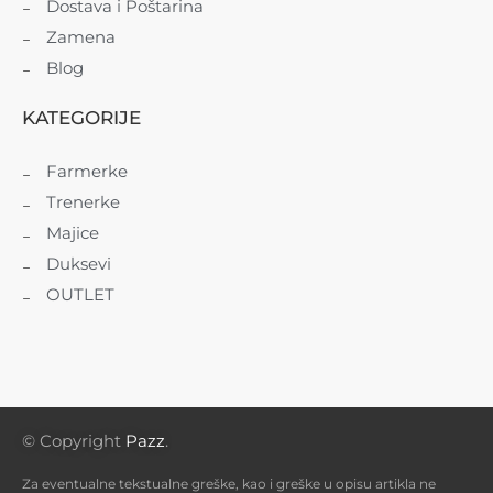
Dostava i Poštarina
Zamena
Blog
KATEGORIJE
Farmerke
Trenerke
Majice
Duksevi
OUTLET
© Copyright
Pazz
.
Za eventualne tekstualne greške, kao i greške u opisu artikla ne